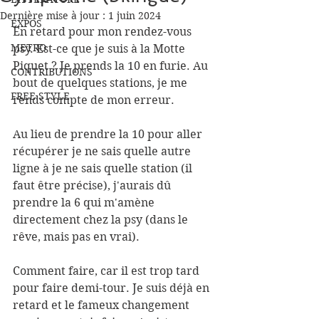
Dernière mise à jour :
1 juin 2024
EXPOS
En retard pour mon rendez-vous 
METRO
psy. Est-ce que je suis à la Motte 
Piquet ? Je prends la 10 en furie. Au 
CONTRIBUTIONS
bout de quelques stations, je me 
FREE STYLE
rends compte de mon erreur. 
Au lieu de prendre la 10 pour aller 
récupérer je ne sais quelle autre 
ligne à je ne sais quelle station (il 
faut être précise), j'aurais dû 
prendre la 6 qui m'amène 
directement chez la psy (dans le 
rêve, mais pas en vrai). 
Comment faire, car il est trop tard 
pour faire demi-tour. Je suis déjà en 
retard et le fameux changement 