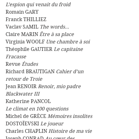
L’espion qui venait du froid
Romain GARY
Franck THILLIEZ 
Vaclav SAMIL 
The words
…
Claire MARIN 
Être à sa place
Virginia WOOLF 
Une chambre à soi
Théophile GAUTIER 
Le capitaine 
Fracasse 
Revue 
Études 
Richard BRAUTIGAN 
Cahier d’un 
retour de Troie
Jean RENOIR
 Renoir, mio padre
Blackwater III
Katherine PANCOL
Le climat en 100 questions
Michel de GRÈCE 
Mémoires insolites
DOSTOÏEVSKI 
Le joueur
Charles CHAPLIN 
Histoire de ma vie
Joseph CONRAD 
Au cœur des 