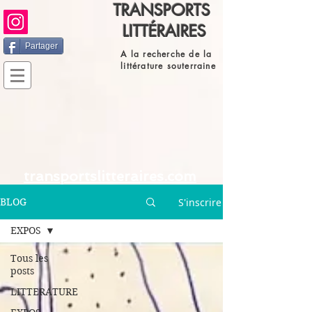
TRANSPORTS
LITTÉRAIRES
Partager
A la recherche de la
littérature souterraine
transportslitteraires.com
S'inscrire
BLOG
EXPOS
Tous les
posts
LITTERATURE