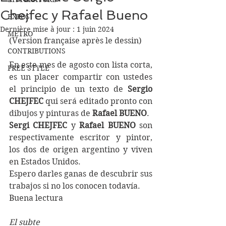
Chejfec y Rafael Bueno
EXPOS
Dernière mise à jour :
1 juin 2024
METRO
(Version française après le dessin)
CONTRIBUTIONS
En este mes de agosto con lista corta, 
FREE STYLE
es un placer compartir con ustedes 
el principio de un texto de 
Sergio 
CHEJFEC
 qui será editado pronto con 
dibujos y pinturas de 
Rafael BUENO
. 
Sergi CHEJFEC
 y 
Rafael BUENO 
son 
respectivamente escritor y pintor, 
los dos de origen argentino y viven 
en Estados Unidos. 
Espero darles ganas de descubrir sus 
trabajos si no los conocen todavía. 
Buena lectura 
El subte