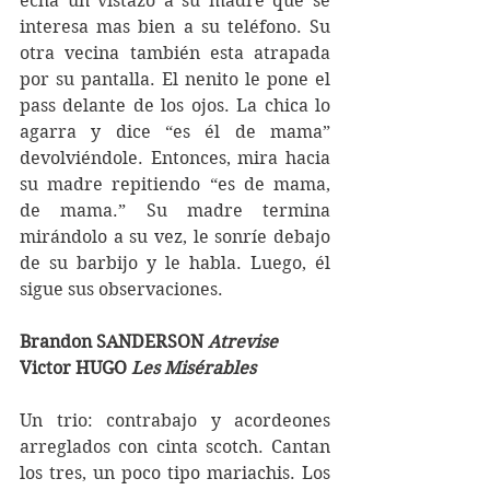
echa un vistazo a su madre que se 
interesa mas bien a su teléfono. Su 
otra vecina también esta atrapada 
por su pantalla. El nenito le pone el 
pass delante de los ojos. La chica lo 
agarra y dice “es él de mama” 
devolviéndole. Entonces, mira hacia 
su madre repitiendo “es de mama, 
de mama.” Su madre termina 
mirándolo a su vez, le sonríe debajo 
de su barbijo y le habla. Luego, él 
sigue sus observaciones.    
Brandon SANDERSON 
Atrevise
Victor HUGO 
Les Misérables 
Un trio: contrabajo y acordeones 
arreglados con cinta scotch. Cantan 
los tres, un poco tipo mariachis. Los 