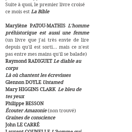
Suite à quoi, le premier livre croisé 
ce mois est 
La Bible
Marylène PATOU-MATHIS 
L'homme 
préhistorique est aussi une femme 
(un livre que j'ai très envie de lire 
depuis qu'il est sorti... mais ce n'est 
pas entre mes mains qu'il se balade)
Raymond RADIGUET 
Le diable au 
corps
Là où chantent les écrevisses 
Glennon DOYLE 
Untamed
Mary HIGGINS CLARK  
Le bleu de 
tes yeux
Philippe BESSON 
Écouter Amazonie
(non trouvé)
Graines de conscience 
John LE CARRÉ 
Laurent GOUNELLE 
L'homme qui 