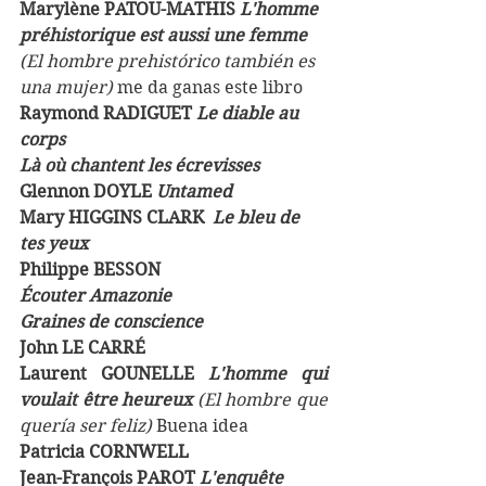
Marylène PATOU-MATHIS 
L'homme 
préhistorique est aussi une femme 
(El hombre prehistórico también es 
una mujer) 
me da ganas este libro
Raymond RADIGUET 
Le diable au 
corps
Là où chantent les écrevisses 
Glennon DOYLE 
Untamed
Mary HIGGINS CLARK  
Le bleu de 
tes yeux
Philippe BESSON 
Écouter Amazonie
Graines de conscience 
John LE CARRÉ 
Laurent GOUNELLE 
L'homme qui 
voulait être heureux 
(El hombre que 
quería ser feliz) 
Buena idea
Patricia CORNWELL 
Jean-François PAROT 
L'enquête 