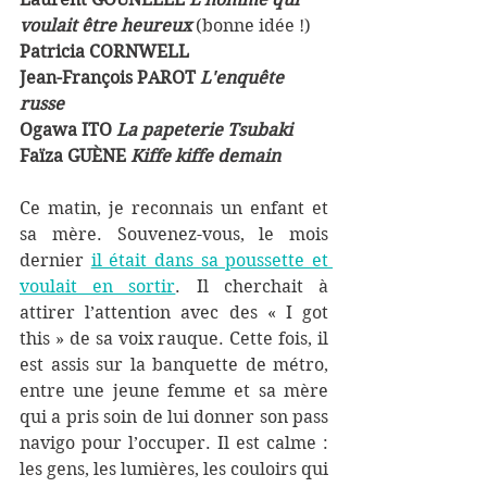
voulait être heureux
(bonne idée !) 
Patricia CORNWELL 
Jean-François PAROT 
L'enquête 
russe 
Ogawa ITO 
La papeterie Tsubaki
Faïza GUÈNE 
Kiffe kiffe demain 
Ce matin, je reconnais un enfant et 
sa mère. Souvenez-vous, le mois 
dernier 
il était dans sa poussette et 
voulait en sortir
. Il cherchait à 
attirer l’attention avec des « I got 
this » de sa voix rauque. Cette fois, il 
est assis sur la banquette de métro, 
entre une jeune femme et sa mère 
qui a pris soin de lui donner son pass 
navigo pour l’occuper. Il est calme : 
les gens, les lumières, les couloirs qui 