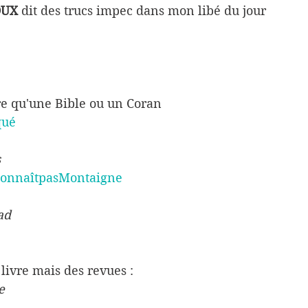
OUX
 dit des trucs impec dans mon libé du jour
re qu'une Bible ou un Coran
qué
 
onnaîtpasMontaigne
ad
 livre mais des revues :
e