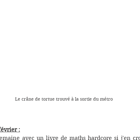
Le crâne de tortue trouvé à la sortie du métro
évrier :
aine avec un livre de maths hardcore si j'en croi