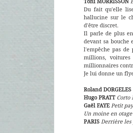
Toni MORRISSON
Du fait qu'elle lis
hallucine sur le 
d'être discret. 
Il parle de plus en
devant sa bouche en
l'empêche pas de p
millions, voiture
millionnaires contr
Je lui donne un flyer
Roland DORGELES 
Hugo PRATT
Corto 
Gaël FAYE
Petit pa
Un moine en otage
PARIS 
Derrière les