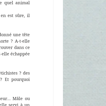
e quel animal 
n est sûre, il 
donné une tête 
rte ? A-t-elle 
rouver dans ce 
-elle échappée 
ichistes ? des 
? Et pourquoi 
ur... Mâle ou 
lle servi à un 