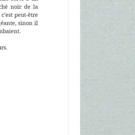
hé noir de la 
'est peut-être 
ante, sinon il 
mbaient. 
rs.