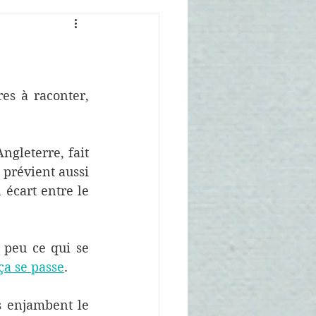
es à raconter, 
gleterre, fait 
 prévient aussi 
écart entre le 
 peu ce qui se 
 ça se passe
.
s enjambent le 