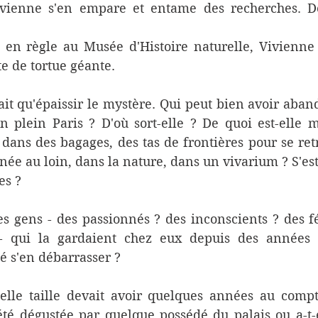
ivienne s'en empare et entame des recherches. D
 en règle au Musée d'Histoire naturelle, Vivienne e
te de tortue géante.
it qu'épaissir le mystère. Qui peut bien avoir aban
 plein Paris ? D'où sort-elle ? De quoi est-elle mo
dans des bagages, des tas de frontières pour se ret
 née au loin, dans la nature, dans un vivarium ? S'est
es ? 
des gens - des passionnés ? des inconscients ? des fét
 - qui la gardaient chez eux depuis des années 
té s'en débarrasser ?
elle taille devait avoir quelques années au compte
été dégustée par quelque possédé du palais ou a-t-e