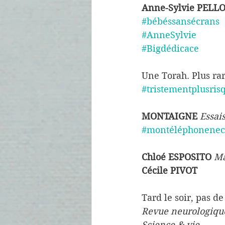
Anne-Sylvie PELL
#bébéssansécrans
#AnneSylvie
#Bigdédicace
Une Torah. Plus ra
#tristementplusris
MONTAIGNE 
Essais
#montéléphonenec
Chloé ESPOSITO
M
Cécile PIVOT 
Tard le soir, pas de
Revue neurologiqu
Science & vie