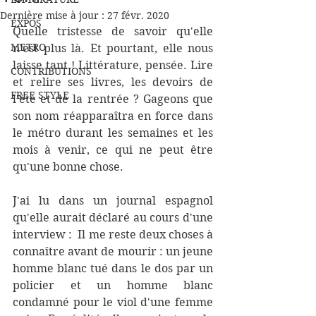
Dernière mise à jour :
27 févr. 2020
EXPOS
Quelle tristesse de savoir qu'elle 
METRO
n'est plus là. Et pourtant, elle nous 
laisse tant ! Littérature, pensée. Lire 
CONTRIBUTIONS
et relire ses livres, les devoirs de 
FREE STYLE
l'été et de la rentrée ? Gageons que 
son nom réapparaîtra en force dans 
le métro durant les semaines et les 
mois à venir, ce qui ne peut être 
qu'une bonne chose.
J'ai lu dans un journal espagnol 
qu'elle aurait déclaré au cours d'une 
interview :  Il me reste deux choses à 
connaître avant de mourir : un jeune 
homme blanc tué dans le dos par un 
policier et un homme blanc 
condamné pour le viol d'une femme 