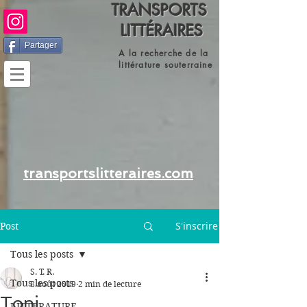
TRANSPORTS
LITTÉRAIRES
Partager
A la recherche de la
littérature souterraine
transportslitteraires.com
S'inscrire
Post
Tous les posts
S. T. R.
Tous les posts
8 août 2019
2 min de lecture
Toni
LITTERATURE