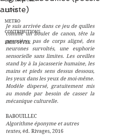
autiste)
EXPOS
METRO
Je suis arrivée dans ce jeu de quilles 
CONTRIBUTIONS
comme un boulet de canon, tête la 
première, pas de corps aligné, des 
FREE STYLE
neurones survoltés, une euphorie 
sensorielle sans limites. Les oreilles 
stand by à la jacasserie humaine, les 
mains et pieds sens dessus dessous, 
les yeux dans les yeux de moi-même. 
Modèle dispersé, gratuitement mis 
au monde par besoin de casser la 
mécanique culturelle.
BABOUILLEC 
Algorithme éponyme et autres 
textes, 
éd. Rivages, 2016