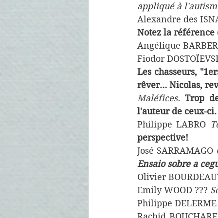
appliqué à l'autism
Alexandre des ISN
Notez la référence 
Angélique BARBE
Fiodor DOSTOÏEVS
Les chasseurs, "1er
rêver… Nicolas, rev
Maléfices. 
Trop de
l'auteur de ceux-ci.
Philippe LABRO 
T
perspective!
José SARRAMAGO 
Ensaio sobre a cegu
Olivier BOURDEAU
Emily WOOD ??? 
S
Philippe DELERME
Rachid BOUCHAR