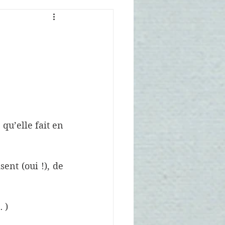
u’elle fait en 
ent (oui !), de 
 )