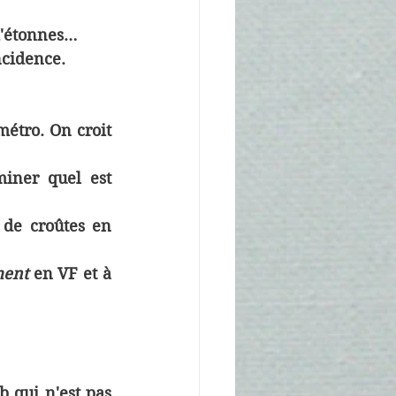
'étonnes… 
ncidence.
étro. On croit 
iner quel est 
 de croûtes en 
ment 
en VF et à 
 qui n'est pas 