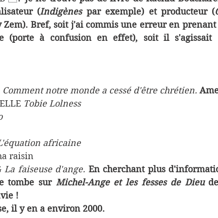
lisateur (
Indigènes 
par exemple)
et producteur (
 Zem). Bref, soit j'ai commis une erreur en prenant 
porte à confusion en effet), soit il s'agissait d
 
Comment notre monde a cessé d'être chrétien. 
Ame
ELLE 
Tobie Lolness
o
L'équation africaine
a raisin
G
 La faiseuse d'ange. 
En cherchant plus d'informatio
 je tombe sur 
Michel-Ange et les fesses de Dieu
 de
vie !
se, il y en a environ 2000.