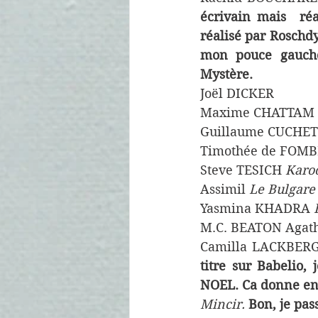
écrivain mais  réa
réalisé par Roschdy
mon pouce gauche (
Mystère.
Joël DICKER
Maxime CHATTAM
Guillaume CUCHET
Timothée de FOMB
Steve TESICH 
Karo
Assimil 
Le Bulgare
Yasmina KHADRA 
M.C. BEATON Agath
Camilla LACKBER
titre sur Babelio,
NOEL. Ca donne en
Mincir. 
Bon, je pas