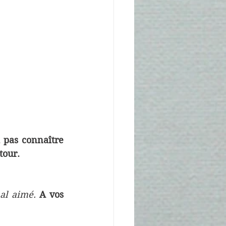
 pas connaître 
tour.
al aimé. 
A vos 