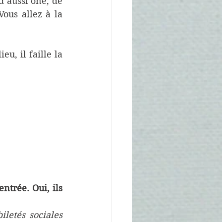
 aussi one, de 
ous allez à la 
, il faille la 
trée. Oui, ils 
letés sociales 