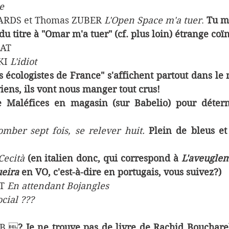
e 
ARDS et Thomas ZUBER 
L'Open Space m'a tuer
. 
Tu m
du titre à "Omar m'a tuer" (cf. plus loin) étrange coï
RAT
KI 
L'idiot
s écologistes de France" s'affichent partout dans le m
iens, ils vont nous manger tout crus!
 Maléfices en magasin (sur Babelio) pour déterm
omber sept fois, se relever huit. 
Plein de bleus et
Cecità
(en italien donc, qui correspond à 
L'aveugle
eira 
en VO, c'est-à-dire en portugais, vous suivez?)
T 
En attendant Bojangles
ocial ???
EB 
? Je ne trouve pas de livre de Rachid Bouchareb