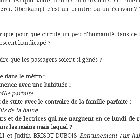
ion? C’est quoi votre métier? en deux mots. On entend
erci. Oberkampf c’est un peintre ou un écrivain? V
que pour que circule un peu d’humanité dans ce lieu
escent handicapé ?
 que les passagers soient si gênés ? 
e dans le métro :
mence avec une habituée :
ille parfaite
de suite avec le contraire de la famille parfaite :
Fils de la haine
s et de lectrices qui me narguent en ce lundi de ren
ans les mains mais lequel ? 
 et Judith BRISOT-DUBOIS 
Entrainement aux habi