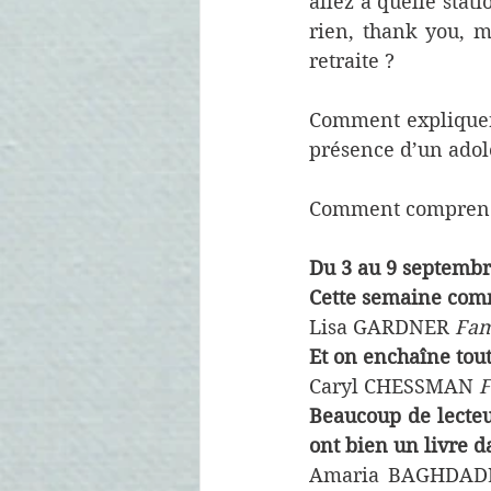
allez à quelle stat
rien, thank you, m
retraite ?
Comment expliquer 
présence d’un adol
Comment comprendre
Du 3 au 9 septembr
Cette semaine com
Lisa GARDNER 
Fam
Et on enchaîne tout 
Caryl CHESSMAN
 
Beaucoup de lecteur
ont bien un livre d
Amaria BAGHDADLI