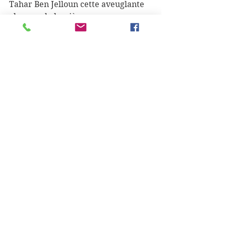
Tahar Ben Jelloun cette aveuglante 
absence de lumière
Le pouvoir du moment présent 
Richart ???
Elena Ferrante l'amie qui...
Maxime Chattam
Ken Follett
Michael Lewis the big short
Sarramago le sourire étrusque
Deux femmes (chez Babel)
Da Vinci code
Un livre asiatique (je dirais coréen à 
vue de nez, mais pourquoi je dirais 
ça…?)
Ndaba Mandela
Dos Passos USA
Mary Higgins Clark ma boîte à 
musique
Dan Brown or....