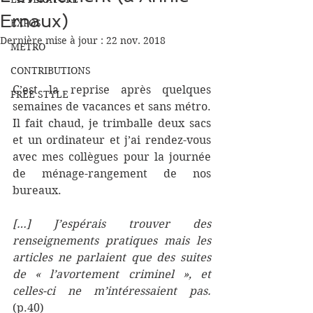
Ernaux)
EXPOS
Dernière mise à jour :
22 nov. 2018
METRO
CONTRIBUTIONS
C’est la reprise après quelques 
FREE STYLE
semaines de vacances et sans métro. 
Il fait chaud, je trimballe deux sacs 
et un ordinateur et j’ai rendez-vous 
avec mes collègues pour la journée 
de ménage-rangement de nos 
bureaux.
[…] J’espérais trouver des 
renseignements pratiques mais les 
articles ne parlaient que des suites 
de « l’avortement criminel », et 
celles-ci ne m’intéressaient pas.
(p.40)