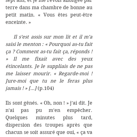
sept ans, et je me revois allongée par 
terre dans ma chambre de bonne au 
petit matin. « Vous êtes peut-être 
enceinte. »
    Il s’est assis sur mon lit et il m’a 
saisi le menton : « Pourquoi as-tu fait 
ça ? Comment as-tu fait ça, réponds ! 
» Il me fixait avec des yeux 
étincelants. Je le suppliais de ne pas 
me laisser mourir. « Regarde-moi ! 
Jure-moi que tu ne le feras plus 
jamais ! » […] 
(p.104)
Ils sont gênés. « Oh, non ! » j’ai dit. Je 
n’ai pas pu m’en empêcher. 
Quelques minutes plus tard, 
dispersion des troupes après que 
chacun se soit assuré que oui, « ça va 