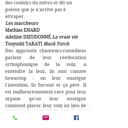
des couloirs du métro et dit un 
poème que je n'arrive pas à 
attraper.  
Les marcheurs 
Mathias ENARD 
Adeline DIEUDONNÉ 
La vraie vie
Tsuyoshi TAKATI
 Black Torch
Des apprentis chanteurs-comédiens 
parlent de leur rééducation 
orthophonique de la voix. A 
entendre la leur, ils sont comme 
beaucoup : on leur enseigne 
l'intention, ils forcent et ça pète. Il 
est malheureusement rare pour leur 
organe qu'on leur enseigne 
comment placer leur voix au lieu de 
quoi ils essayent de faire "passer des 
émotions" coûte que coûte, et ça 
peut coûter cher...