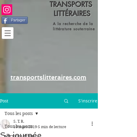
TRANSPORTS
LITTÉRAIRES
Partager
A la recherche de la
littérature souterraine
transportslitteraires.com
S'inscrire
Post
Tous les posts
S. T. R.
Tous les posts
10 mars 2019
5 min de lecture
Sa journée
LITTERATURE