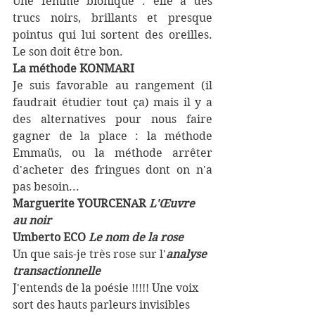
Une femme bionique : elle a des 
trucs noirs, brillants et presque 
pointus qui lui sortent des oreilles. 
Le son doit être bon. 
La méthode KONMARI
Je suis favorable au rangement (il 
faudrait étudier tout ça) mais il y a 
des alternatives pour nous faire 
gagner de la place : la méthode 
Emmaüs, ou la méthode arrêter 
d'acheter des fringues dont on n'a 
pas besoin... 
Marguerite YOURCENAR 
L'Œuvre 
au noir 
Umberto ECO 
Le nom de la rose 
Un que sais-je très rose sur l'
analyse 
transactionnelle
J'entends de la poésie !!!!! Une voix 
sort des hauts parleurs invisibles 