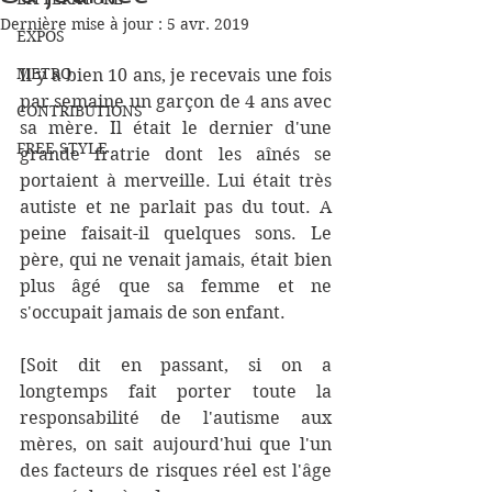
Dernière mise à jour :
5 avr. 2019
EXPOS
METRO
Il y a bien 10 ans, je recevais une fois 
par semaine un garçon de 4 ans avec 
CONTRIBUTIONS
sa mère. Il était le dernier d'une 
FREE STYLE
grande fratrie dont les aînés se 
portaient à merveille. Lui était très 
autiste et ne parlait pas du tout. A 
peine faisait-il quelques sons. Le 
père, qui ne venait jamais, était bien 
plus âgé que sa femme et ne 
s'occupait jamais de son enfant. 
[Soit dit en passant, si on a 
longtemps fait porter toute la 
responsabilité de l'autisme aux 
mères, on sait aujourd'hui que l'un 
des facteurs de risques réel est l'âge 