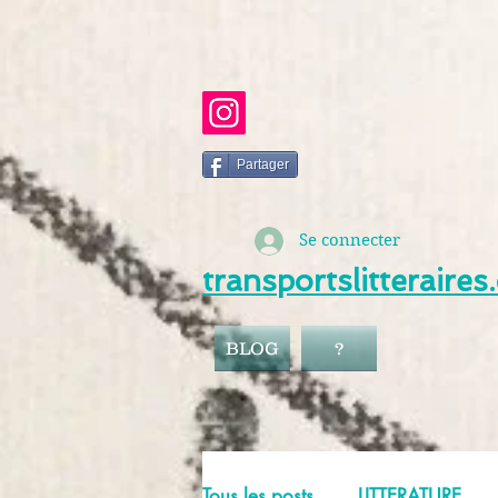
Partager
Se connecter
transportslitteraire
BLOG
?
Tous les posts
LITTERATURE