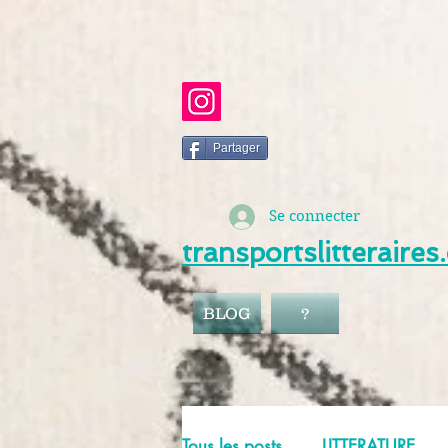
Partager
Se connecter
transportslitteraire
BLOG
?
Tous les posts
LITTERATURE